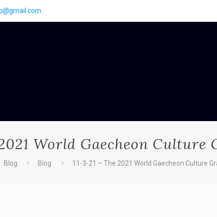
go@gmail.com
 2021 World Gaecheon Culture 
Blog
Blog
11-3-21 – The 2021 World Gaecheon Culture Gra