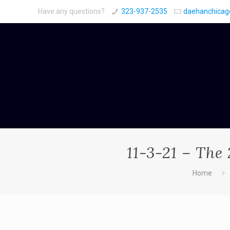
Have any questions?
323-937-2535
daehanchica
11-3-21 – The
Home